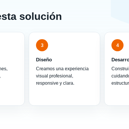
esta solución
3
4
Diseño
Desarro
nes,
Creamos una experiencia
Construi
,
visual profesional,
cuidando
responsive y clara.
estructu