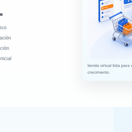
ye
ico
ación
ación
nicial
tienda virtual lista pa
crecimiento.