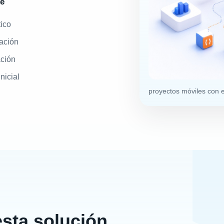
ye
ico
ación
ación
nicial
proyectos móviles con 
esta solución