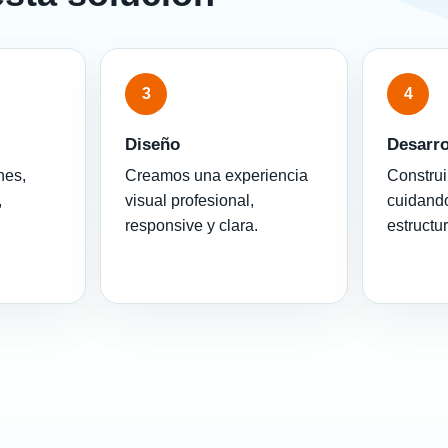
3
4
Diseño
Desarro
nes,
Creamos una experiencia
Construi
,
visual profesional,
cuidando
responsive y clara.
estructu