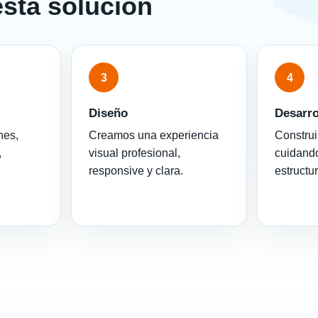
esta solución
3
4
Diseño
Desarro
nes,
Creamos una experiencia
Construi
,
visual profesional,
cuidando
responsive y clara.
estructu