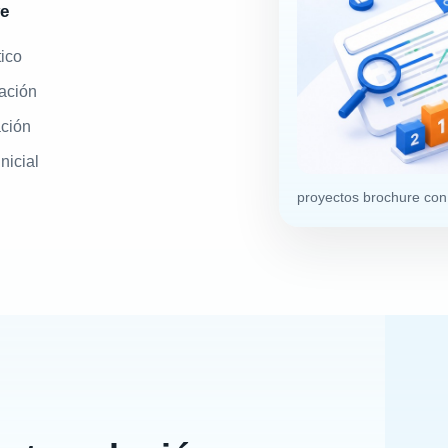
ye
ico
ación
ación
nicial
proyectos brochure con