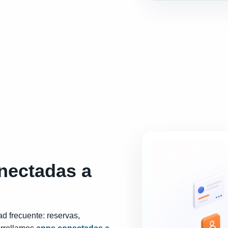
nectadas a
d frecuente: reservas,