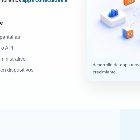
arrollamos
apps conectadas a
ye
 pantallas
 o API
ministrativo
desarrollo de apps móv
en dispositivos
crecimiento.