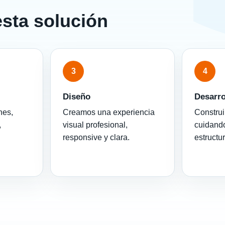
esta solución
3
4
Diseño
Desarro
nes,
Creamos una experiencia
Construi
,
visual profesional,
cuidando
responsive y clara.
estructu