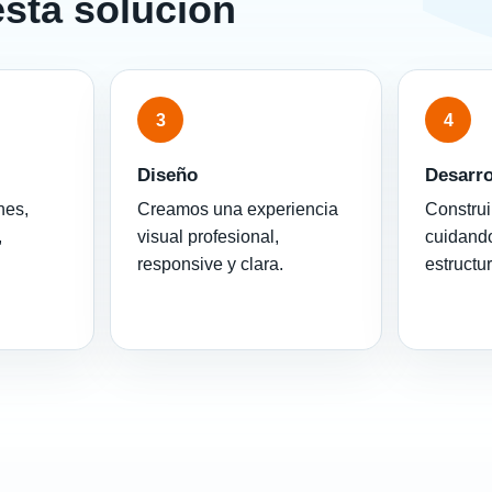
esta solución
3
4
Diseño
Desarro
nes,
Creamos una experiencia
Construi
,
visual profesional,
cuidando
responsive y clara.
estructu